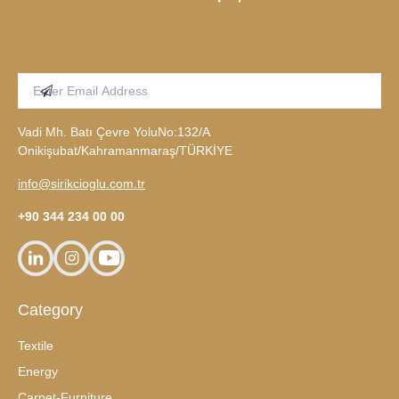
Enter Email Address
Subscribe
Vadi Mh. Batı Çevre YoluNo:132/A
Onikişubat/Kahramanmaraş/TÜRKİYE
info@sirikcioglu.com.tr
+90 344 234 00 00
linkedin
instagram
youtube
Category
Textile
Energy
Carpet-Furniture